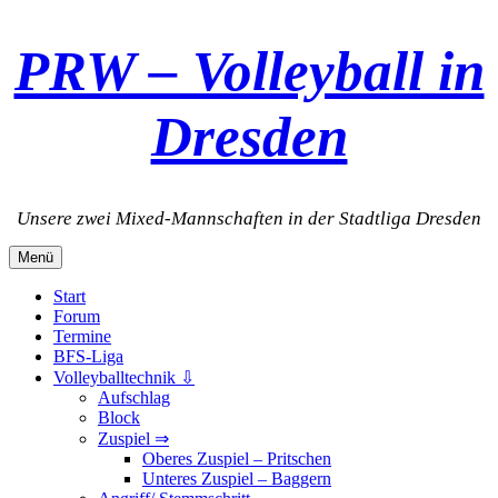
Zum
PRW – Volleyball in
Inhalt
springen
Dresden
Unsere zwei Mixed-Mannschaften in der Stadtliga Dresden
Menü
Start
Forum
Termine
BFS-Liga
Volleyballtechnik ⇩
Aufschlag
Block
Zuspiel ⇒
Oberes Zuspiel – Pritschen
Unteres Zuspiel – Baggern